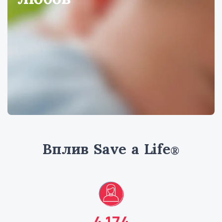
Вплив Save a Life
®
4,174