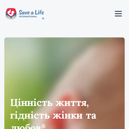
Цінність життя,
гідність жінки та
любов
®